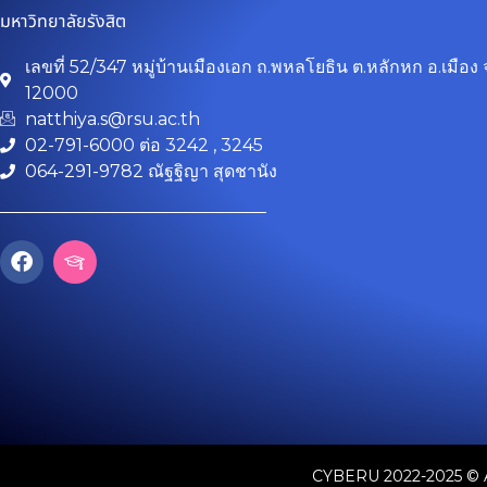
มหาวิทยาลัยรังสิต
เลขที่ 52/347 หมู่บ้านเมืองเอก ถ.พหลโยธิน ต.หลักหก อ.เมือง 
12000
natthiya.s@rsu.ac.th
02-791-6000 ต่อ 3242 , 3245
064-291-9782 ณัฐฐิญา สุดชานัง
F
I
a
c
c
o
e
n
b
-
o
g
o
r
k
a
d
u
a
CYBERU 2022-2025 ©