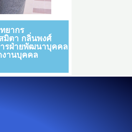
ิทยากร
สมิตา กลิ่นพงศ์
การฝ่ายพัฒนาบุคคล
กงานบุคคล