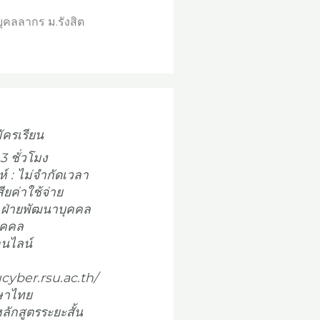
ุคลลากร ม.รังสิต
ัครเรียน
3 ชั่วโมง
ห์ : ไม่จำกัดเวลา
สียค่าใช้จ่าย
 ฝ่ายพัฒนาบุคคล
ุคคล
อนไลน์
ucyber.rsu.ac.th/
ษาไทย
หลักสูตรระยะสั้น