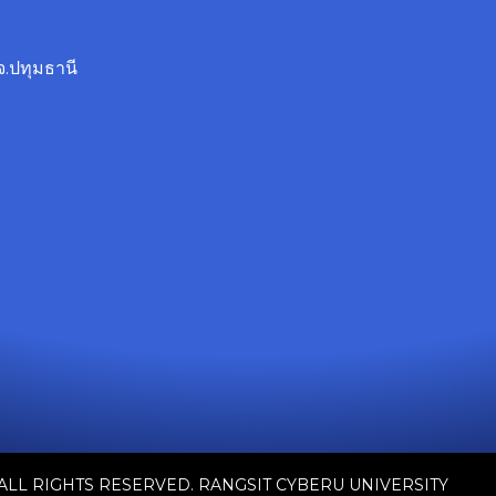
จ.ปทุมธานี
 ALL RIGHTS RESERVED. RANGSIT CYBERU UNIVERSITY