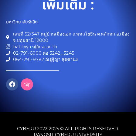
เพิ่มเติม :
มหาวิทยาลัยรังสิต
เลขที่ 52/347 หมู่บ้านเมืองเอก ถ.พหลโยธิน ต.หลักหก อ.เมือง
จ.ปทุมธานี 12000
natthiya.s@rsu.ac.th
02-791-6000 ต่อ 3242 , 3245
064-291-9782 ณัฐฐิญา สุดชานัง
F
I
a
c
c
o
e
n
b
-
o
g
o
r
k
a
CYBERU 2022-2025 © ALL RIGHTS RESERVED.
d
u
RANGSIT CYBERU UNIVERSITY