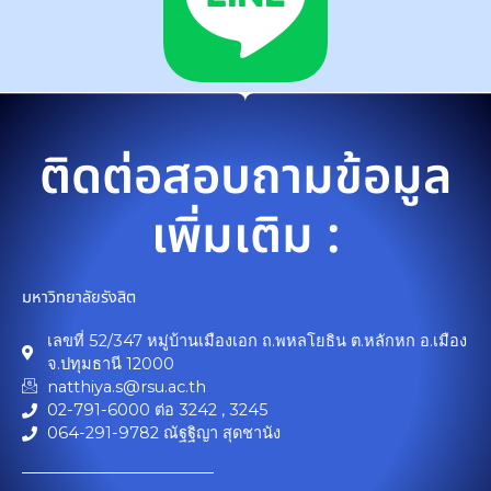
ติดต่อสอบถามข้อมูล
เพิ่มเติม :
มหาวิทยาลัยรังสิต
เลขที่ 52/347 หมู่บ้านเมืองเอก ถ.พหลโยธิน ต.หลักหก อ.เมือง
จ.ปทุมธานี 12000
natthiya.s@rsu.ac.th
02-791-6000 ต่อ 3242 , 3245
064-291-9782 ณัฐฐิญา สุดชานัง