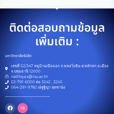
ติดต่อสอบถามข้อมูล
เพิ่มเติม :
มหาวิทยาลัยรังสิต
เลขที่ 52/347 หมู่บ้านเมืองเอก ถ.พหลโยธิน ต.หลักหก อ.เมือง
จ.ปทุมธานี 12000
natthiya.s@rsu.ac.th
02-791-6000 ต่อ 3242 , 3245
064-291-9782 ณัฐฐิญา สุดชานัง
F
I
a
c