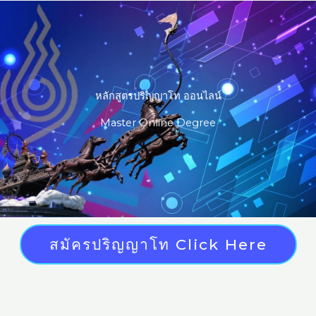
Skip
to
content
หลักสูตรปริญญาโท ออนไลน์
Master Online Degree
สมัครปริญญาโท Click Here