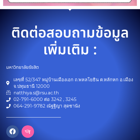
ติดต่อสอบถามข้อมูล
เพิ่มเติม :
มหาวิทยาลัยรังสิต
เลขที่ 52/347 หมู่บ้านเมืองเอก ถ.พหลโยธิน ต.หลักหก อ.เมือง
จ.ปทุมธานี 12000
natthiya.s@rsu.ac.th
02-791-6000 ต่อ 3242 , 3245
064-291-9782 ณัฐฐิญา สุดชานัง
F
I
a
c