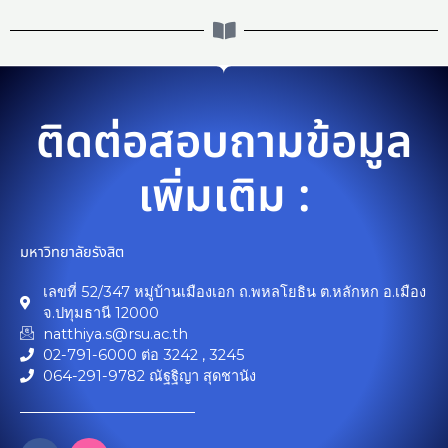
ติดต่อสอบถามข้อมูล
เพิ่มเติม :
มหาวิทยาลัยรังสิต
เลขที่ 52/347 หมู่บ้านเมืองเอก ถ.พหลโยธิน ต.หลักหก อ.เมือง
จ.ปทุมธานี 12000
natthiya.s@rsu.ac.th
02-791-6000 ต่อ 3242 , 3245
064-291-9782 ณัฐฐิญา สุดชานัง
F
I