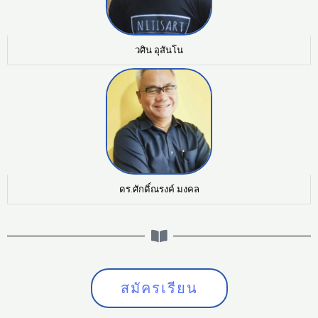
วศิน อุสันโน
ดร.ศักดิ์ณรงค์ มงคล
สมัครเรียน