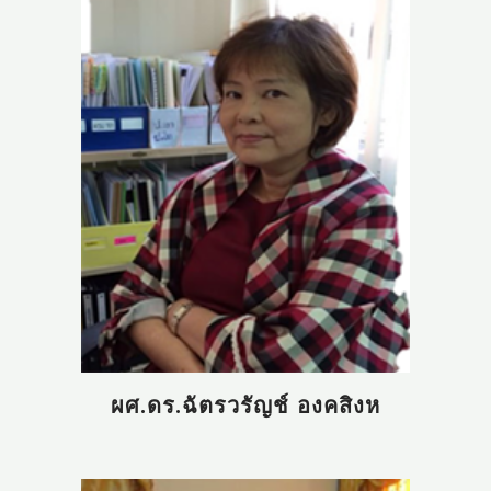
ผศ.ดร.ฉัตรวรัญช์ องคสิงห