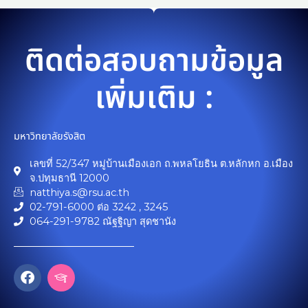
ติดต่อสอบถามข้อมูล
เพิ่มเติม :
มหาวิทยาลัยรังสิต
เลขที่ 52/347 หมู่บ้านเมืองเอก ถ.พหลโยธิน ต.หลักหก อ.เมือง
จ.ปทุมธานี 12000
natthiya.s@rsu.ac.th
02-791-6000 ต่อ 3242 , 3245
064-291-9782 ณัฐฐิญา สุดชานัง
F
I
a
c
c
o