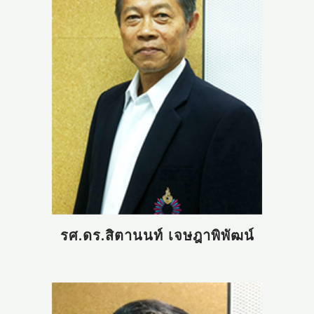
รศ.ดร.สิตานนท์ เจษฎาพิพัฒน์