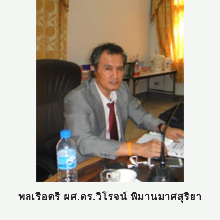
พลเรือตรี ผศ.ดร.วิโรจน์ พิมานมาศสุริยา