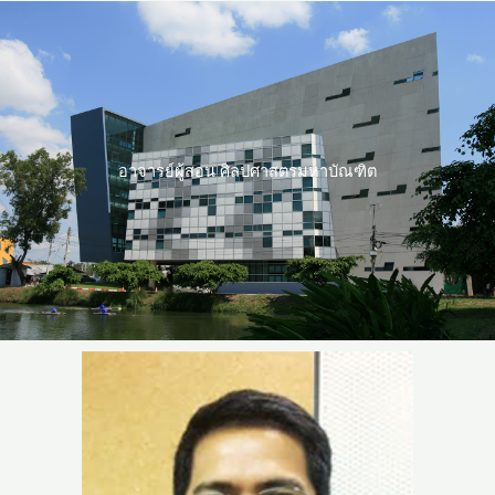
Skip
to
content
อาจารย์ผู้สอน ศิลปศาสตรมหาบัณฑิต