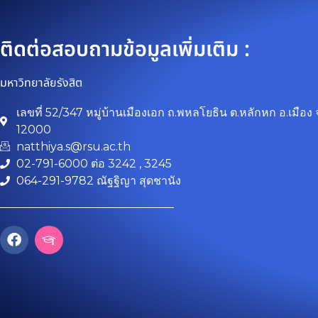
ติดต่อสอบถามข้อมูลเพิ่มเติม :
มหาวิทยาลัยรังสิต
เลขที่ 52/347 หมู่บ้านเมืองเอก ถ.พหลโยธิน ต.หลักหก อ.เมือง 
12000
natthiya.s@rsu.ac.th
02-791-6000 ต่อ 3242 , 3245
064-291-9782 ณัฐฐิญา สุดชานัง
F
I
a
c
c
o
e
n
b
-
o
g
o
r