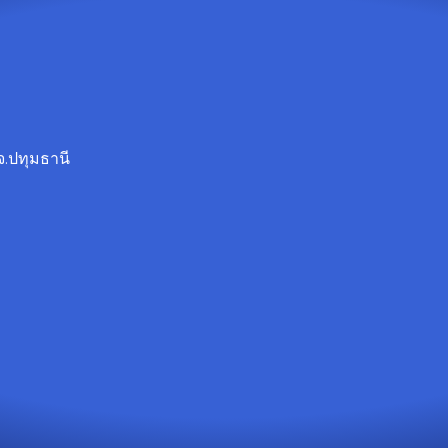
จ.ปทุมธานี