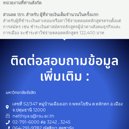
หน่วยงานที่ท่านสังกัด
ส่วนลด 15% สำหรับ ผู้ที่จ่ายเงินเต็มจำนวนในครั้งแรก
สำหรับผู้ที่ชำระเงินค่าเทอมหรือค่าใช้จ่ายตลอดหลักสูตรครบตั้งแต่
การสมัคร เช่น ชำระเงินค่าสมัครหลักสูตรผู้นำทางสังคมธุรกิจและ
การเมือง จะชำระค่าใช่จ่ายตลอดหลักสูตร 122,400 บาท
ติดต่อสอบถามข้อมูล
เพิ่มเติม :
มหาวิทยาลัยรังสิต
เลขที่ 52/347 หมู่บ้านเมืองเอก ถ.พหลโยธิน ต.หลักหก อ.เมือง
จ.ปทุมธานี 12000
natthiya.s@rsu.ac.th
02-791-6000 ต่อ 3242 , 3245
064-291-9782 ณัฐฐิญา สุดชานัง