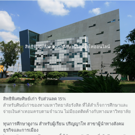
Skip
to
content
สิทธิพิเศษสำหรับนักศึกษาปริญญาโทออนไลน์
สิทธิพิเศษศิษย์เก่า รับส่วนลด 15%
สำหรับศิษย์เก่าของทางมหาวิทยาลัยรังสิต ที่ได้สำเร็จการศึกษาและ
จ่ายเงินค่าเทอมครบตามจำนวน ไม่มียอดติดค้างกับทางมหาวิทยาลัย
ทุนการศึกษาดูงาน สำหรับผู้เรียน ปริญญาโท สาขาผู้นำทางสังคม
ธุรกิจและการเมือง