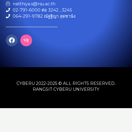
natthiya.s@rsu.ac.th
02-791-6000 ต่อ 3242 , 3245
064-291-9782 ณัฐฐิญา สุดชานัง
F
I
a
c
c
o
e
n
b
-
o
g
o
r
k
a
CYBERU 2022-2025 © ALL RIGHTS RESERVED.
d
u
RANGSIT CYBERU UNIVERSITY
a
t
i
o
n
-
h