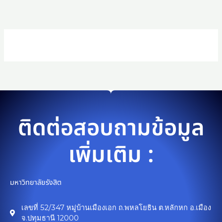
Skip
to
content
ติดต่อสอบถามข้อมูล
เพิ่มเติม :
มหาวิทยาลัยรังสิต
เลขที่ 52/347 หมู่บ้านเมืองเอก ถ.พหลโยธิน ต.หลักหก อ.เมือง
จ.ปทุมธานี 12000