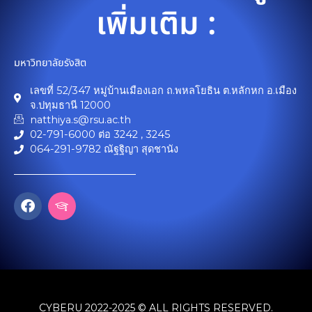
เพิ่มเติม :
มหาวิทยาลัยรังสิต
เลขที่ 52/347 หมู่บ้านเมืองเอก ถ.พหลโยธิน ต.หลักหก อ.เมือง
จ.ปทุมธานี 12000
natthiya.s@rsu.ac.th
02-791-6000 ต่อ 3242 , 3245
064-291-9782 ณัฐฐิญา สุดชานัง
F
I
a
c
c
o
e
n
b
-
o
g
o
r
k
a
CYBERU 2022-2025 © ALL RIGHTS RESERVED.
d