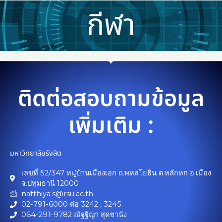
Skip
กีฬา
to
content
ติดต่อสอบถามข้อมูล
เพิ่มเติม :
มหาวิทยาลัยรังสิต
เลขที่ 52/347 หมู่บ้านเมืองเอก ถ.พหลโยธิน ต.หลักหก อ.เมือง
จ.ปทุมธานี 12000
natthiya.s@rsu.ac.th
02-791-6000 ต่อ 3242 , 3245
064-291-9782 ณัฐฐิญา สุดชานัง