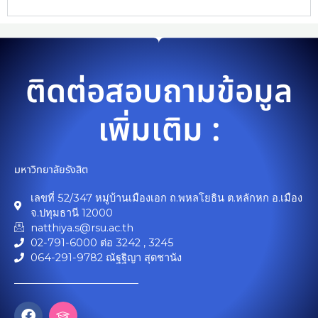
ติดต่อสอบถามข้อมูล
เพิ่มเติม :
มหาวิทยาลัยรังสิต
เลขที่ 52/347 หมู่บ้านเมืองเอก ถ.พหลโยธิน ต.หลักหก อ.เมือง
จ.ปทุมธานี 12000
natthiya.s@rsu.ac.th
02-791-6000 ต่อ 3242 , 3245
064-291-9782 ณัฐฐิญา สุดชานัง
F
I